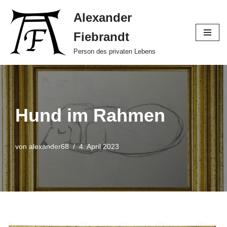
Alexander
Zum
Fiebrandt
Inhalt
springen
Person des privaten Lebens
Hund im Rahmen
von
alexander68
4. April 2023