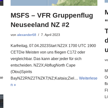
MSFS – VFR Gruppenflug
“
Neuseeland NZ #2
T
von
alexander68
7. April 2023
Karfreitag, 07.04.2023Start NZ2X 1700 UTC 1900
CETDie Meisten von uns fliegen C172 oder
vergleichbar. Das kann aber jeder für sich
v
entscheiden. NZ2X;AbflugNorth Cape
Mi
(Otou)Spirits
O
be
BayNZ2RNZ2TNZKT;NZ;Kaitaia;Ziel…
Weiterlese
fl
n »
F
L